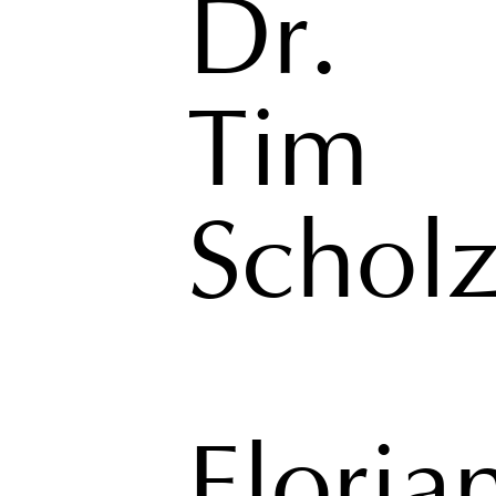
Dr.
Tim
Schol
Floria