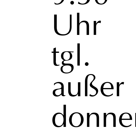
Uhr
tgl.
außer
donner