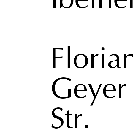
Ibelhe
Floria
Geyer
Str.