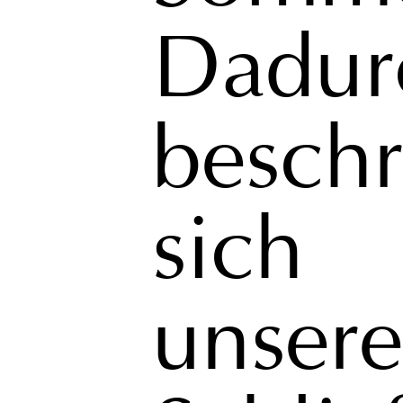
Dadur
beschr
sich
unser