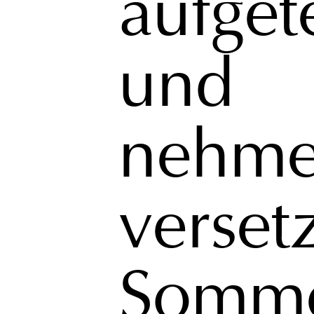
aufgete
und
nehm
verset
Somme