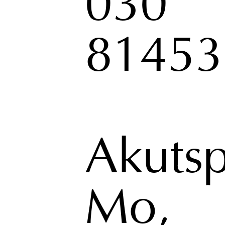
030
81453
Akutsp
Mo,