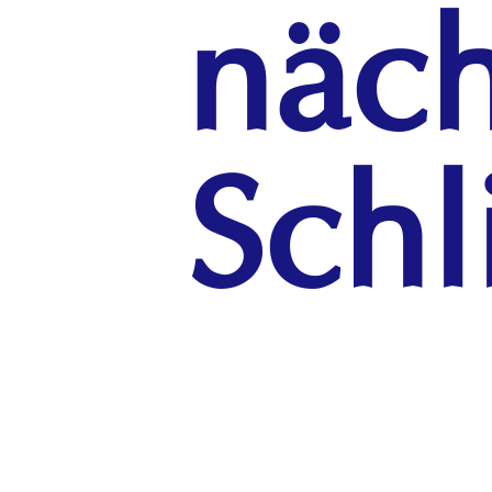
näch
Schl